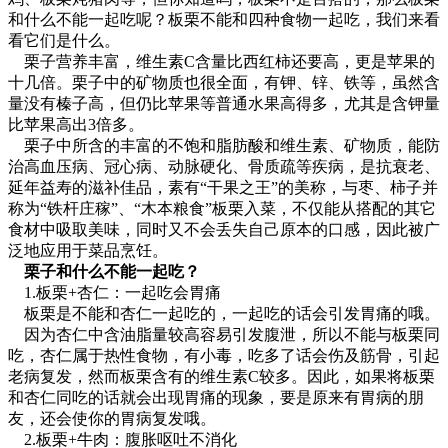
和什么不能一起吃呢？板栗不能和四种食物一起吃，我们来看
看它们是什么。
栗子营养丰富，维生素C含量比西红柿还要高，更是苹果的
十几倍。栗子中的矿物质也很全面，有钾、锌、铁等，虽然含
量没有榛子高，但仍比苹果等普通水果高得多，尤其是含钾量
比苹果高出3倍多。
栗子中所含的丰富的不饱和脂肪酸和维生素、矿物质，能防
治高血压病、冠心病、动脉硬化、骨质疏等疾病，是抗衰老、
延年益寿的滋补佳品，素有“干果之王”的美称，与枣、柿子并
称为“铁杆庄稼”、“木本粮食”板栗入菜，不仅能从搭配的其它
食材中吸取美味，同时又不会丢失自己原本的口感，因此被广
泛地应用于菜品烹饪。
栗子和什么不能一起吃？
1.板栗+杏仁：一起吃会胃痛
板栗是不能和杏仁一起吃的，一起吃的话会引发胃痛的哦。
因为杏仁中含油脂量较高容易引发腹泄，所以不能与板栗同
吃，杏仁属于热性食物，有小毒，吃多了话会伤及筋骨，引起
老病复发，然而板栗含有的维生素C较多。因此，如果将板栗
和杏仁同吃的话就会出现胃痛的现象，要是原来有胃病的朋
友，还会使你的胃病复发哦。
2.板栗+牛肉：腹胀呕吐不消化