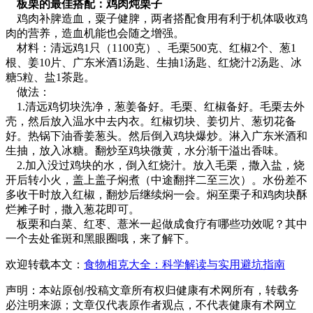
板栗的最佳搭配：鸡肉炖栗子
鸡肉补脾造血，粟子健脾，两者搭配食用有利于机体吸收鸡
肉的营养，造血机能也会随之增强。
材料：清远鸡1只（1100克）、毛栗500克、红椒2个、葱1
根、姜10片、广东米酒1汤匙、生抽1汤匙、红烧汁2汤匙、冰
糖5粒、盐1茶匙。
做法：
1.清远鸡切块洗净，葱姜备好。毛栗、红椒备好。毛栗去外
壳，然后放入温水中去内衣。红椒切块、姜切片、葱切花备
好。热锅下油香姜葱头。然后倒入鸡块爆炒。淋入广东米酒和
生抽，放入冰糖。翻炒至鸡块微黄，水分渐干溢出香味。
2.加入没过鸡块的水，倒入红烧汁。放入毛栗，撒入盐，烧
开后转小火，盖上盖子焖煮（中途翻拌二至三次）。水份差不
多收干时放入红椒，翻炒后继续焖一会。焖至栗子和鸡肉块酥
烂摊子时，撒入葱花即可。
板栗和白菜、红枣、薏米一起做成食疗有哪些功效呢？其中
一个去处雀斑和黑眼圈哦，来了解下。
欢迎转载本文：
食物相克大全：科学解读与实用避坑指南
声明：本站原创/投稿文章所有权归健康有术网所有，转载务
必注明来源；文章仅代表原作者观点，不代表健康有术网立