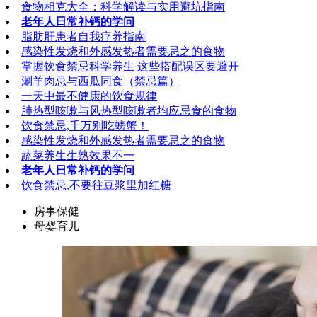
食物相克大全：科学解读与实用避坑指南
老年人日常补钙的学问
脂肪肝患者自我疗养指南
感染性发烧和外感发热者需要忌之的食物
掌握饮食禁忌科学养生 这些搭配误区要避开
涮羊肉忌与西瓜同食（禁忌篇）
一天中最不健康的饮食规律
肺热型咳嗽与风热型咳嗽者均应忌食的食物
饮食禁忌,千万别吃螃蟹！
感染性发烧和外感发热者需要忌之的食物
蔬菜养生生熟效果不一
老年人日常补钙的学问
饮食禁忌,不要往豆浆里加红糖
房事保健
母婴育儿