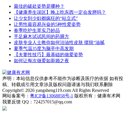
最佳的破处姿势是哪种？
【健康养生误区】晚上吃东西一定会发胖吗？
让少女到少妇都疯狂的“站立式”
让男性最容易兴奋的5种性爱姿势
春季吃护生草实乃妙品
手足麻木试试民间的药膳方
皮肤专业人士教你如何治油性皮肤 摆脱“油腻
夏季气温35度为脑卒中高发期
【夫妻性技巧】最基础的做爱姿势
如何让每次做爱如新婚之夜
声明：本站信息仅供参考不能作为诊断及医疗的依据 如有投
稿、转载或引用文章涉及版权问题请速与我们联系删除
Copyright© 2026 yangsheng119.com All Rights Reserved
网站备案号：
粤ICP备13068858号-1
版权所有：健康有术网
我要反馈
QQ：724257015@qq.com