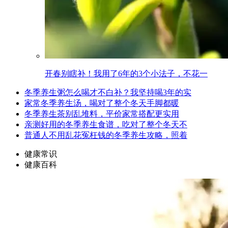
开春别瞎补！我用了6年的3个小法子，不花一
冬季养生粥怎么喝才不白补？我坚持喝3年的实
家常冬季养生汤，喝对了整个冬天手脚都暖
冬季养生茶别乱堆料，平价家常搭配更实用
亲测好用的冬季养生食谱，吃对了整个冬天不
普通人不用乱花冤枉钱的冬季养生攻略，照着
健康常识
健康百科