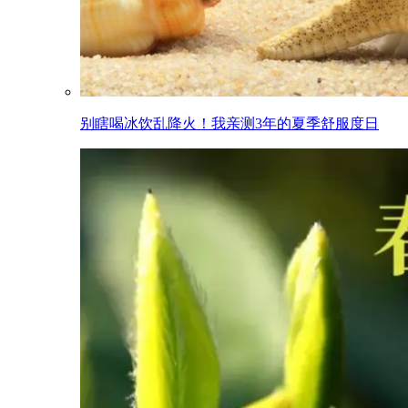
别瞎喝冰饮乱降火！我亲测3年的夏季舒服度日