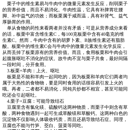
栗子中的维生素易与牛肉中的微量元素发生反应，削弱栗子
的营养价值，而且不易消化。牛肉性温，它具有补脾胃壮腰
脚、补中益气的功效；而板栗属于咸而温，具有补肾气、益气
厚肠胃的作用。
单从食物的药性来看两者并没有矛盾；可是从营养成分来看
的话，板栗中富含维生素C，每100克板栗中含有40毫克的维
生素C。然而，牛肉中含有的胡萝卜素、B族维生素还有脂肪
酸。板栗中的维生素C会与牛肉中的微量元素发生化学反应，
从而丢掉了板栗原有的营养价值。而且，食用板栗和牛肉会引
起腹胀呕吐不消化的症状。故牛肉不宜与栗子共食，最好间隔
一段时间，分开食用。
3.板栗+羊肉：上火、呕吐
板栗是不能和羊肉一起同吃的，因为板栗和羊肉它们两者均
属于大热性的食物物，要是同时食用的话很容易引发上火的
哦。再者，二者都不易消化，同炖共炒都不相宜，甚至可能同
吃还会引起呕吐。
4.栗子+豆腐：可能导致结石
豆腐里含有氯化镁、硫酸钙这两种物质，而栗子中则含有草
酸，两种食物遇到一起可生成草酸镁和草酸钙。这两种白色的
沉淀物不仅影响人体吸收钙质，而且还易导致结石症。同理，
豆腐也不能与竹笋、茭白、菠菜等同吃。