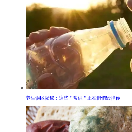
养生误区揭秘：这些＂常识＂正在悄悄毁掉你