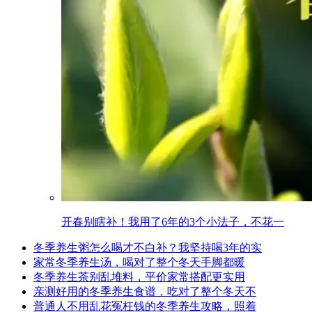
开春别瞎补！我用了6年的3个小法子，不花一
冬季养生粥怎么喝才不白补？我坚持喝3年的实
家常冬季养生汤，喝对了整个冬天手脚都暖
冬季养生茶别乱堆料，平价家常搭配更实用
亲测好用的冬季养生食谱，吃对了整个冬天不
普通人不用乱花冤枉钱的冬季养生攻略，照着