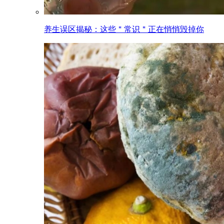
养生误区揭秘：这些＂常识＂正在悄悄毁掉你