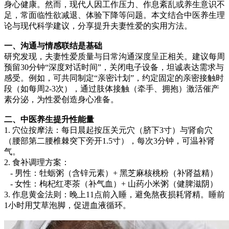
身心健康。然而，现代人因工作压力、作息紊乱或养生意识不
足，常面临性欲减退、体验下降等问题。本文结合中医养生理
论与现代科学建议，分享提升夫妻性爱的实用方法。
一、沟通与情感联结是基础
研究发现，夫妻性爱质量与日常沟通深度呈正相关。建议每周
预留30分钟“深度对话时间”，关闭电子设备，坦诚表达需求与
感受。例如，可共同制定“亲密计划”，约定固定的亲密接触时
段（如每周2-3次），通过肢体接触（牵手、拥抱）激活催产
素分泌，为性爱创造身心准备。
二、中医养生提升性能量
1. 穴位按摩法：每日晨起按压关元穴（脐下3寸）与肾俞穴
（腰部第二腰椎棘突下旁开1.5寸），每次3分钟，可温补肾
气。
2. 食补调理方案：
- 男性：牡蛎粥（含锌元素）+ 黑芝麻核桃粉（补肾益精）
- 女性：枸杞红枣茶（补气血）+ 山药小米粥（健脾滋阴）
3. 作息黄金法则：晚上11点前入睡，避免熬夜损耗肾精。睡前
1小时用艾草泡脚，促进血液循环。