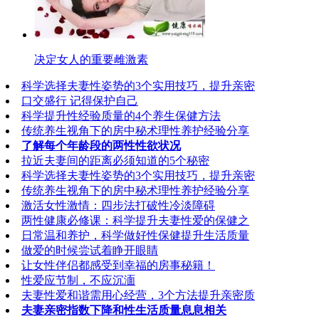
决定女人的重要雌激素
科学选择夫妻性姿势的3个实用技巧，提升亲密
口交盛行 记得保护自己
科学提升性经验质量的4个养生保健方法
传统养生视角下的房中秘术理性养护经验分享
了解每个年龄段的两性性欲状况
拉近夫妻间的距离必须知道的5个秘密
科学选择夫妻性姿势的3个实用技巧，提升亲密
传统养生视角下的房中秘术理性养护经验分享
激活女性激情：四步法打破性冷淡障碍
两性健康必修课：科学提升夫妻性爱的保健之
日常温和养护，科学做好性保健提升生活质量
做爱的时候尝试着睁开眼睛
让女性伴侣都感受到幸福的房事秘籍！
性爱应节制，不应沉湎
夫妻性爱和谐需用心经营，3个方法提升亲密质
夫妻亲密指数下降和性生活质量息息相关