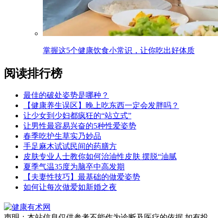
掌握这5个健康饮食小常识，让你吃出好体质
阅读排行榜
最佳的破处姿势是哪种？
【健康养生误区】晚上吃东西一定会发胖吗？
让少女到少妇都疯狂的“站立式”
让男性最容易兴奋的5种性爱姿势
春季吃护生草实乃妙品
手足麻木试试民间的药膳方
皮肤专业人士教你如何治油性皮肤 摆脱“油腻
夏季气温35度为脑卒中高发期
【夫妻性技巧】最基础的做爱姿势
如何让每次做爱如新婚之夜
声明：本站信息仅供参考不能作为诊断及医疗的依据 如有投