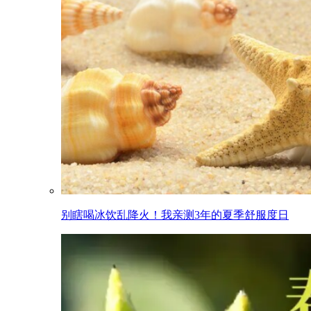
别瞎喝冰饮乱降火！我亲测3年的夏季舒服度日