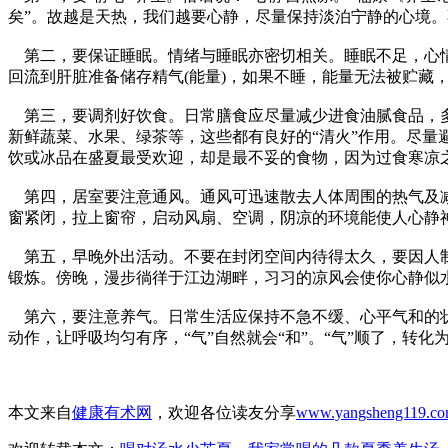
矣”。故越是天热，我们越要心静，尽量保持淡泊宁静的心境
第二，要保证睡眠。情绪与睡眠亦密切相关。睡眠不足，心情
回流到肝脏准备储存精气(能量)，如果不睡，能量无法被贮藏
第三，要调剂好饮食。日常膳食应尽量减少进食油腻食品，多
新鲜蔬菜、水果、绿茶等，这些都有良好的“清火”作用。尽
饮或冰品在盛夏最受欢迎，却是最不妥的食物，因为过食寒凉
第四，居室要注意通风。通风可迅速散去人体周围的热气及减
窗紧闭，拉上窗帘，启动风扇、空调，阴凉的环境能使人心静
第五，早晚外出活动。不要在封闭空间内待得太久，要因人制
锻炼。傍晚，漫步徜徉于江边湖畔，习习的凉风会使你心静似
第六，要注意养气。日常生活应保持不急不缓、心平气和的状
动作，让呼吸均匀有序，“气”自然就会“和”。“气”顺了，转化
本文来自
健康有术网
，欢迎各位读友分享
www.yangsheng119.c