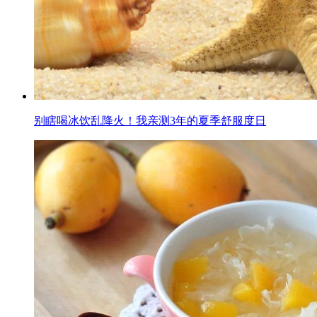
别瞎喝冰饮乱降火！我亲测3年的夏季舒服度日