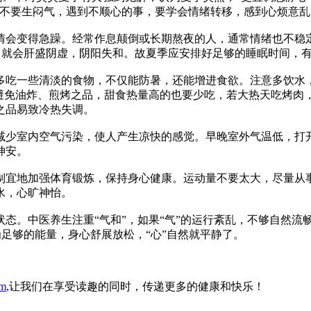
。不要生闷气，遇到不顺心的事，要学会情绪转移，感到心烦意
会变得急躁。经常作息颠倒或长期熬夜的人，通常情绪也不稳定
，就会肝盛阴虚，阴阳失和。故夏季应安排好足够的睡眠时间，有
吃一些清淡的食物，不仅能防暑，还能增进食欲。注意多饮水，
量避免油炸、煎烤之品，甜食热量高的也要少吃，若大热天吃烤肉
之品易致冷热失调。
少室内空气污染，使人产生凉快的感觉。早晚室外气温低，打
神安。
宜地加强体育锻炼，保持身心健康。运动量不要太大，尽量从
水，心旷神怡。
态。中医养生注重“气和”，如果“气”的运行紊乱，不够自然流
为足够的能量，身心舒展放松，“心”自然就平静了。
om
,让我们在享受读趣的同时，传递更多的健康和快乐！