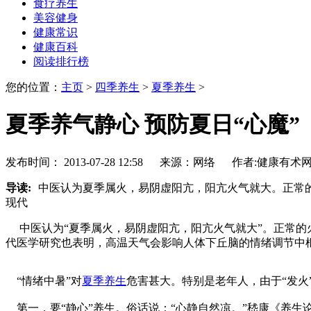
食疗养生
美容健身
健康常识
健康百科
阅读排行榜
您的位置：
主页
>
四季养生
>
夏季养生
>
夏季养气静心 预防夏日“心魔”
发布时间： 2013-07-28 12:58 来源：网络 作者:健康有术
导读:
中医认为夏季属火，易阴虚阳亢，阳亢火气就大。正常的
现代
中医认为“夏季属火，易阴虚阳亢，阳亢火气就大”。正常的火
代医学研究也表明，高温天气会影响人体下丘脑的情绪调节中枢
“情绪中暑”对
夏季养生
危害甚大。特别是老年人，由于“发火
第一，要“静心”养生。俗话说：“心静自然凉。”嵇康《养生