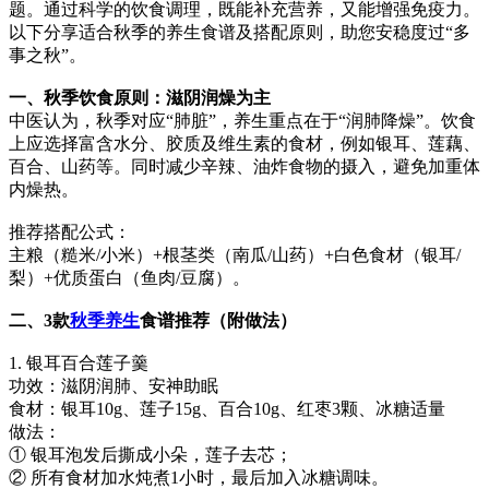
题。通过科学的饮食调理，既能补充营养，又能增强免疫力。
以下分享适合秋季的养生食谱及搭配原则，助您安稳度过“多
事之秋”。
一、秋季饮食原则：滋阴润燥为主
中医认为，秋季对应“肺脏”，养生重点在于“润肺降燥”。饮食
上应选择富含水分、胶质及维生素的食材，例如银耳、莲藕、
百合、山药等。同时减少辛辣、油炸食物的摄入，避免加重体
内燥热。
推荐搭配公式：
主粮（糙米/小米）+根茎类（南瓜/山药）+白色食材（银耳/
梨）+优质蛋白（鱼肉/豆腐）。
二、3款
秋季养生
食谱推荐（附做法）
1. 银耳百合莲子羹
功效：滋阴润肺、安神助眠
食材：银耳10g、莲子15g、百合10g、红枣3颗、冰糖适量
做法：
① 银耳泡发后撕成小朵，莲子去芯；
② 所有食材加水炖煮1小时，最后加入冰糖调味。