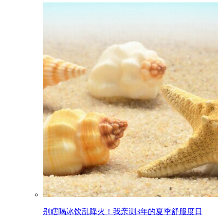
别瞎喝冰饮乱降火！我亲测3年的夏季舒服度日