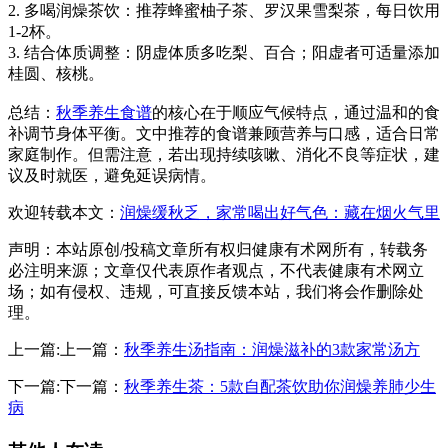
2. 多喝润燥茶饮：推荐蜂蜜柚子茶、罗汉果雪梨茶，每日饮用
1-2杯。
3. 结合体质调整：阴虚体质多吃梨、百合；阳虚者可适量添加
桂圆、核桃。
总结：
秋季养生食谱
的核心在于顺应气候特点，通过温和的食
补调节身体平衡。文中推荐的食谱兼顾营养与口感，适合日常
家庭制作。但需注意，若出现持续咳嗽、消化不良等症状，建
议及时就医，避免延误病情。
欢迎转载本文：
润燥缓秋乏，家常喝出好气色：藏在烟火气里
声明：本站原创/投稿文章所有权归健康有术网所有，转载务
必注明来源；文章仅代表原作者观点，不代表健康有术网立
场；如有侵权、违规，可直接反馈本站，我们将会作删除处
理。
上一篇:上一篇：
秋季养生汤指南：润燥滋补的3款家常汤方
下一篇:下一篇：
秋季养生茶：5款自配茶饮助你润燥养肺少生
病