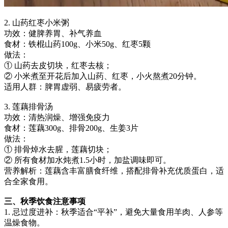
2. 山药红枣小米粥
功效：健脾养胃、补气养血
食材：铁棍山药100g、小米50g、红枣5颗
做法：
① 山药去皮切块，红枣去核；
② 小米煮至开花后加入山药、红枣，小火熬煮20分钟。
适用人群：脾胃虚弱、易疲劳者。
3. 莲藕排骨汤
功效：清热润燥、增强免疫力
食材：莲藕300g、排骨200g、生姜3片
做法：
① 排骨焯水去腥，莲藕切块；
② 所有食材加水炖煮1.5小时，加盐调味即可。
营养解析：莲藕含丰富膳食纤维，搭配排骨补充优质蛋白，适
合全家食用。
三、秋季饮食注意事项
1. 忌过度进补：秋季适合“平补”，避免大量食用羊肉、人参等
温燥食物。