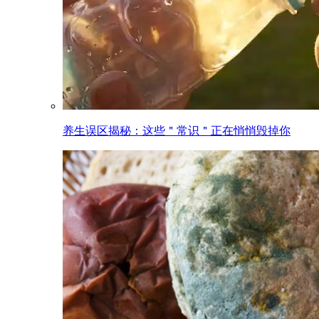
养生误区揭秘：这些＂常识＂正在悄悄毁掉你