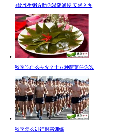
3款养生粥方助你滋阴润燥 安然入冬
秋季吃什么去火？十八种蔬菜任你选
秋季怎么进行耐寒训练