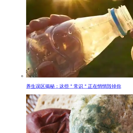
养生误区揭秘：这些＂常识＂正在悄悄毁掉你