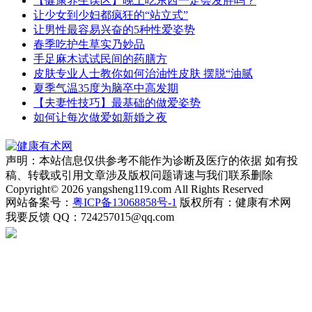
【健康养生误区】晚上吃东西一定会发胖吗？
让少女到少妇都疯狂的“站立式”
让男性最容易兴奋的5种性爱姿势
春季吃护生草实乃妙品
手足麻木试试民间的药膳方
皮肤专业人士教你如何治油性皮肤 摆脱“油腻
夏季气温35度为脑卒中高发期
【夫妻性技巧】最基础的做爱姿势
如何让每次做爱如新婚之夜
声明：本站信息仅供参考不能作为诊断及医疗的依据 如有投
稿、转载或引用文章涉及版权问题请速与我们联系删除
Copyright© 2026 yangsheng119.com All Rights Reserved
网站备案号：
粤ICP备13068858号-1
版权所有：健康有术网
我要反馈
QQ：724257015@qq.com