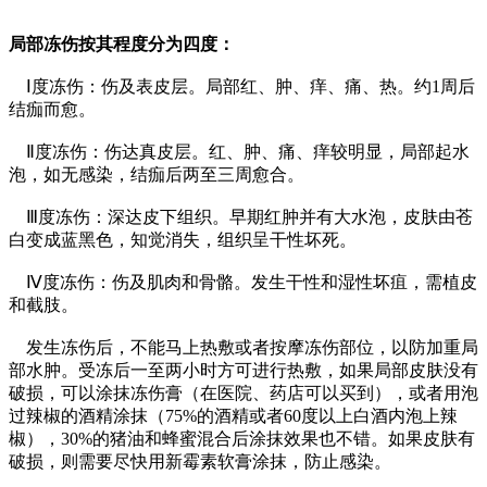
局部冻伤按其程度分为四度：
Ⅰ度冻伤：伤及表皮层。局部红、肿、痒、痛、热。约1周后
结痂而愈。
Ⅱ度冻伤：伤达真皮层。红、肿、痛、痒较明显，局部起水
泡，如无感染，结痂后两至三周愈合。
Ⅲ度冻伤：深达皮下组织。早期红肿并有大水泡，皮肤由苍
白变成蓝黑色，知觉消失，组织呈干性坏死。
Ⅳ度冻伤：伤及肌肉和骨骼。发生干性和湿性坏疽，需植皮
和截肢。
发生冻伤后，不能马上热敷或者按摩冻伤部位，以防加重局
部水肿。受冻后一至两小时方可进行热敷，如果局部皮肤没有
破损，可以涂抹冻伤膏（在医院、药店可以买到），或者用泡
过辣椒的酒精涂抹（75%的酒精或者60度以上白酒内泡上辣
椒），30%的猪油和蜂蜜混合后涂抹效果也不错。如果皮肤有
破损，则需要尽快用新霉素软膏涂抹，防止感染。