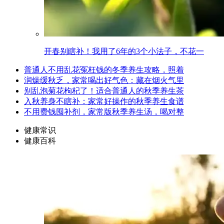
开春别瞎补！我用了6年的3个小法子，不花一
普通人不用乱花冤枉钱的冬季养生攻略，照着
润燥缓秋乏，家常喝出好气色：藏在烟火气里
别乱泡菊花枸杞了！适合普通人的秋季养生茶
入秋养身不瞎补：家常好操作的秋季养生食谱
不用费钱囤补剂，家常版秋季养生汤，喝对整
健康常识
健康百科