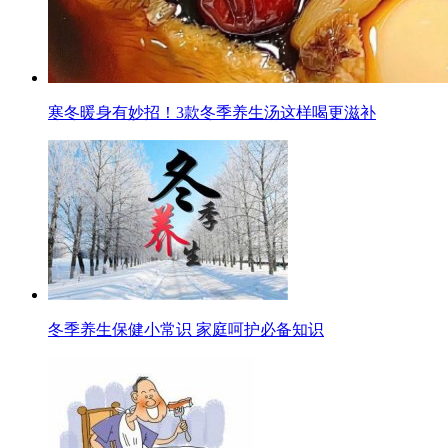
寒冬暖身有妙招！3款冬季养生汤这样喝更滋补
冬季养生保健小常识 家庭呵护必备知识