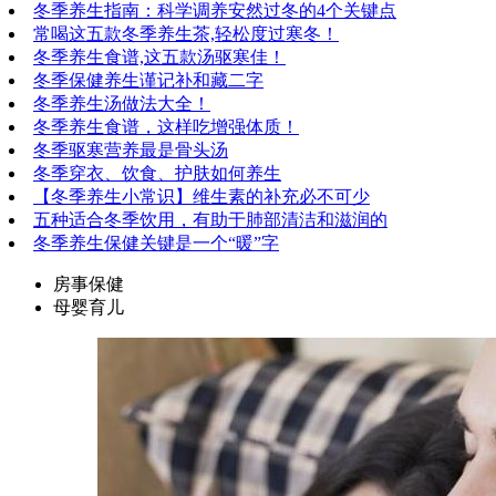
冬季养生指南：科学调养安然过冬的4个关键点
常喝这五款冬季养生茶,轻松度过寒冬！
冬季养生食谱,这五款汤驱寒佳！
冬季保健养生谨记补和藏二字
冬季养生汤做法大全！
冬季养生食谱，这样吃增强体质！
冬季驱寒营养最是骨头汤
冬季穿衣、饮食、护肤如何养生
【冬季养生小常识】维生素的补充必不可少
五种适合冬季饮用，有助于肺部清洁和滋润的
冬季养生保健关键是一个“暖”字
房事保健
母婴育儿