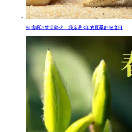
别瞎喝冰饮乱降火！我亲测3年的夏季舒服度日