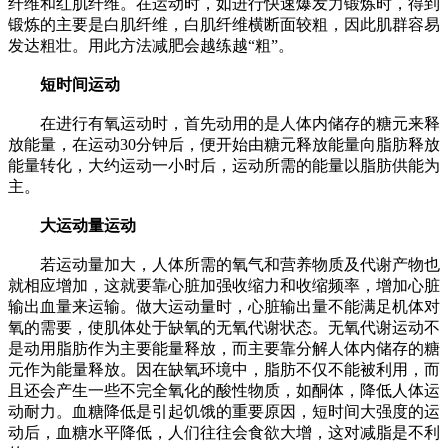
纤维和红肌纤维。在运动时，如进行快速爆发力锻炼时，得到
锻炼的主要是白肌纤维，白肌纤维横断面较粗，因此肌群容易
发达粗壮。用此方法减肥会越练越“粗”。
短时间运动
在进行有氧运动时，首先动用的是人体内储存的糖元来释
放能量，在运动30分钟后，便开始由糖元释放能量向脂肪释放
能量转化，大约运动一小时后，运动所需的能量以脂肪供能为
主。
大运动量运动
若运动量加大，人体所需的氧气和营养物质及代谢产物也
就相应增加，这就要靠心脏加强收缩力和收缩频率，增加心脏
输出血量来运输。做大运动量时，心脏输出量不能满足机体对
氧的需要，使肌体处于缺氧的无氧代谢状态。无氧代谢运动不
是动用脂肪作为主要能量释放，而主要靠分解人体内储存的糖
元作为能量释放。因在缺氧环境中，脂肪不仅不能被利用，而
且还会产生一些不完全氧化的酸性物质，如酮体，降低人体运
动耐力。血糖降低是引起饥饿的重要原因，短时间大强度的运
动后，血糖水平降低，人们往往会食欲大增，这对减脂是不利