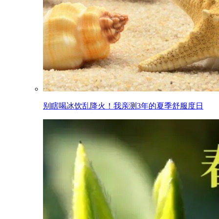
别瞎喝冰饮乱降火！我亲测3年的夏季舒服度日