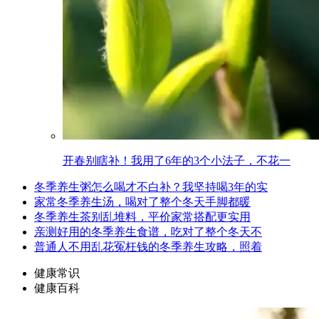
开春别瞎补！我用了6年的3个小法子，不花一
冬季养生粥怎么喝才不白补？我坚持喝3年的实
家常冬季养生汤，喝对了整个冬天手脚都暖
冬季养生茶别乱堆料，平价家常搭配更实用
亲测好用的冬季养生食谱，吃对了整个冬天不
普通人不用乱花冤枉钱的冬季养生攻略，照着
健康常识
健康百科