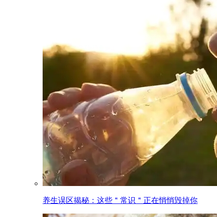
养生误区揭秘：这些＂常识＂正在悄悄毁掉你