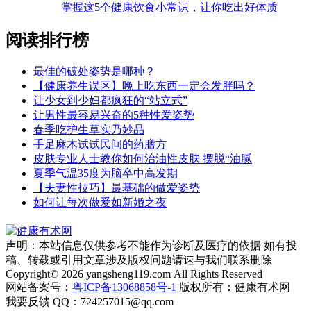
掌握这5个健康饮食小常识，让你吃出好体质
阅读排行榜
最佳的破处姿势是哪种？
【健康养生误区】晚上吃东西一定会发胖吗？
让少女到少妇都疯狂的“站立式”
让男性最容易兴奋的5种性爱姿势
春季吃护生草实乃妙品
手足麻木试试民间的药膳方
皮肤专业人士教你如何治油性皮肤 摆脱“油腻
夏季气温35度为脑卒中高发期
【夫妻性技巧】最基础的做爱姿势
如何让每次做爱如新婚之夜
声明：本站信息仅供参考不能作为诊断及医疗的依据 如有投
稿、转载或引用文章涉及版权问题请速与我们联系删除
Copyright© 2026 yangsheng119.com All Rights Reserved
网站备案号：
粤ICP备13068858号-1
版权所有：健康有术网
我要反馈
QQ：724257015@qq.com