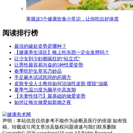
掌握这5个健康饮食小常识，让你吃出好体质
阅读排行榜
最佳的破处姿势是哪种？
【健康养生误区】晚上吃东西一定会发胖吗？
让少女到少妇都疯狂的“站立式”
让男性最容易兴奋的5种性爱姿势
春季吃护生草实乃妙品
手足麻木试试民间的药膳方
皮肤专业人士教你如何治油性皮肤 摆脱“油腻
夏季气温35度为脑卒中高发期
【夫妻性技巧】最基础的做爱姿势
如何让每次做爱如新婚之夜
声明：本站信息仅供参考不能作为诊断及医疗的依据 如有投
稿、转载或引用文章涉及版权问题请速与我们联系删除
Copyright© 2026 yangsheng119.com All Rights Reserved