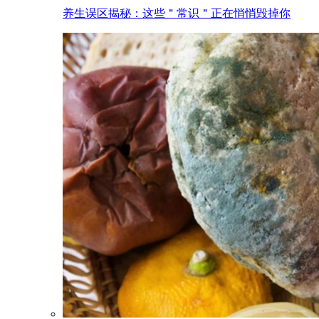
养生误区揭秘：这些＂常识＂正在悄悄毁掉你