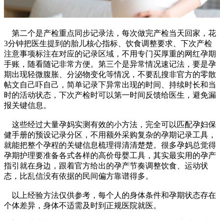
第二个是产检重点同步记录法，每次做完产检当天回家，花
3分钟把医生提到的胎儿核心指标、饮食调整要求、下次产检
注意事项标注在对应的记录区域，不用专门买厚重的网红孕期
手账，随看随记非常方便。第三个是异常情况速记法，要是孕
期出现轻微腹胀、分泌物变化等情况，不要乱搜非官方的零散
帖文自己吓自己，简单记录下异常出现的时间、持续时长和当
时的活动状态，下次产检时可以第一时间反馈给医生，避免漏
报关键信息。
这些经过大量孕妈实测有效的小方法，完全可以匹配孕妇保
健手册的预设记录分区，不用额外采购复杂的孕期记录工具，
就能把整个孕程的关键信息梳理得清清楚楚。很多孕妈总觉得
孕期护理要准备各式各样的高价母婴工具，其实最实用的孕产
指引就在身边，跟着官方给出的孕产节奏调整饮食、运动状
态，比乱信没有依据的民间偏方靠谱得多。
以上经验方法仅供参考，每个人的身体条件和孕期状态存在
个体差异，身体不适需及时到正规医院就医。