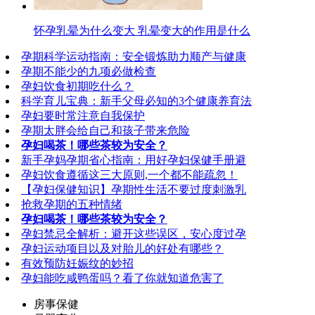
怀孕乳晕为什么变大 乳晕变大的作用是什么
孕期科学运动指南：安全锻炼助力顺产与健康
孕期不能少的九项必做检查
孕妇饮食初期吃什么？
科学育儿宝典：新手父母必知的3个健康养育法
孕妇要时常注意自我保护
孕期太胖会给自己和孩子带来危险
孕妇喝茶！哪些茶较为安全？
新手孕妈孕期省心指南：用好孕妇保健手册避
孕妇饮食遵循这三大原则,一个都不能疏忽！
【孕妇保健知识】孕期性生活不要过度刺激乳
抢救孕期的五种情绪
孕妇喝茶！哪些茶较为安全？
孕妇禁忌全解析：避开这些误区，安心度过孕
孕妇运动项目以及对胎儿的好处有哪些？
有效预防妊娠纹的妙招
孕妇能吃咸鸭蛋吗？看了你就知道危害了
房事保健