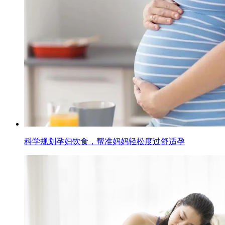
科学规划孕妇饮食，帮准妈妈轻松度过舒适孕