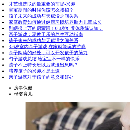
才艺班选取的最重要的前提-兴趣
宝宝胡闹的时候你该怎么接招？
孩子未来的成功与天赋没之间关系
家庭教育如何通过健康习惯培养助力儿童成长
别瞎报上万的启蒙班！0-3岁娃养体质练认知，
亲子游戏：寓教于乐的养生互动指南
孩子未来的成功与天赋没之间关系
3-6岁室内亲子游戏,在家就能玩的游戏
亲子阅读的好处，可以开发孩子的脑力
勺子游戏总结 给宝宝不一样的快乐
孩子不上特长班以后就没出息吗？
培养孩子的兴趣才是王道
亲子游戏对于孩子的意义和好处
房事保健
母婴育儿