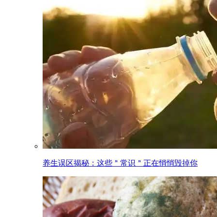
养生误区揭秘：这些＂常识＂正在悄悄毁掉你