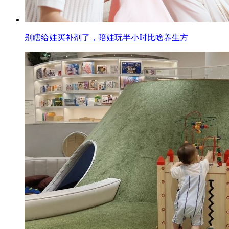
别瞎给娃买补剂了，陪娃玩半小时比啥养生方