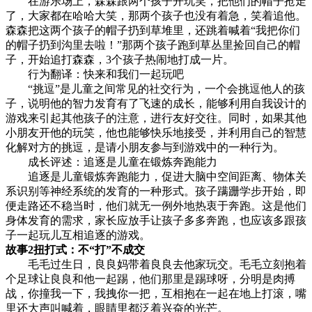
在游乐场上，森森跟两个孩子开玩笑，把他们的帽子抢走
了，大家都在哈哈大笑，那两个孩子也没有着急，笑着追他。
森森把这两个孩子的帽子扔到草堆里，还跳着喊着“我把你们
的帽子扔到沟里去啦！”那两个孩子跑到草丛里捡回自己的帽
子，开始追打森森，3个孩子热闹地打成一片。
行为翻译：快来和我们一起玩吧
“挑逗”是儿童之间常见的社交行为，一个会挑逗他人的孩
子，说明他的智力发育有了飞速的成长，能够利用自我设计的
游戏来引起其他孩子的注意，进行友好交往。同时，如果其他
小朋友开他的玩笑，他也能够快乐地接受，并利用自己的智慧
化解对方的挑逗，是请小朋友参与到游戏中的一种行为。
成长评述：追逐是儿童在锻炼奔跑能力
追逐是儿童锻炼奔跑能力，促进大脑中空间距离、物体关
系识别等神经系统的发育的一种形式。孩子蹒跚学步开始，即
便走路还不稳当时，他们就无一例外地热衷于奔跑。这是他们
身体发育的需求，家长应放手让孩子多多奔跑，也应该多跟孩
子一起玩儿互相追逐的游戏。
故事2扭打式：不“打”不成交
毛毛过生日，良良妈带着良良去他家玩交。毛毛立刻抱着
个足球让良良和他一起踢，他们那里是踢球呀，分明是肉搏
战，你撞我一下，我拽你一把，互相抱在一起在地上打滚，嘴
里还大声叫喊着，眼睛里都泛着兴奋的光芒。