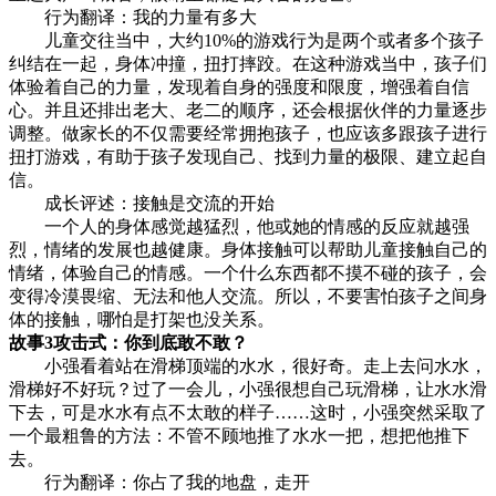
行为翻译：我的力量有多大
儿童交往当中，大约10%的游戏行为是两个或者多个孩子
纠结在一起，身体冲撞，扭打摔跤。在这种游戏当中，孩子们
体验着自己的力量，发现着自身的强度和限度，增强着自信
心。并且还排出老大、老二的顺序，还会根据伙伴的力量逐步
调整。做家长的不仅需要经常拥抱孩子，也应该多跟孩子进行
扭打游戏，有助于孩子发现自己、找到力量的极限、建立起自
信。
成长评述：接触是交流的开始
一个人的身体感觉越猛烈，他或她的情感的反应就越强
烈，情绪的发展也越健康。身体接触可以帮助儿童接触自己的
情绪，体验自己的情感。一个什么东西都不摸不碰的孩子，会
变得冷漠畏缩、无法和他人交流。所以，不要害怕孩子之间身
体的接触，哪怕是打架也没关系。
故事3攻击式：你到底敢不敢？
小强看着站在滑梯顶端的水水，很好奇。走上去问水水，
滑梯好不好玩？过了一会儿，小强很想自己玩滑梯，让水水滑
下去，可是水水有点不太敢的样子……这时，小强突然采取了
一个最粗鲁的方法：不管不顾地推了水水一把，想把他推下
去。
行为翻译：你占了我的地盘，走开