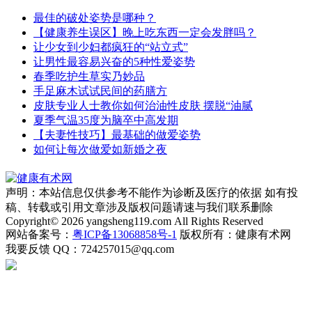
最佳的破处姿势是哪种？
【健康养生误区】晚上吃东西一定会发胖吗？
让少女到少妇都疯狂的“站立式”
让男性最容易兴奋的5种性爱姿势
春季吃护生草实乃妙品
手足麻木试试民间的药膳方
皮肤专业人士教你如何治油性皮肤 摆脱“油腻
夏季气温35度为脑卒中高发期
【夫妻性技巧】最基础的做爱姿势
如何让每次做爱如新婚之夜
声明：本站信息仅供参考不能作为诊断及医疗的依据 如有投
稿、转载或引用文章涉及版权问题请速与我们联系删除
Copyright© 2026 yangsheng119.com All Rights Reserved
网站备案号：
粤ICP备13068858号-1
版权所有：健康有术网
我要反馈
QQ：724257015@qq.com