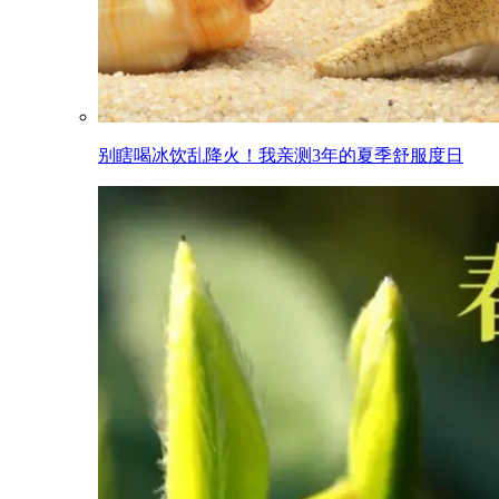
别瞎喝冰饮乱降火！我亲测3年的夏季舒服度日