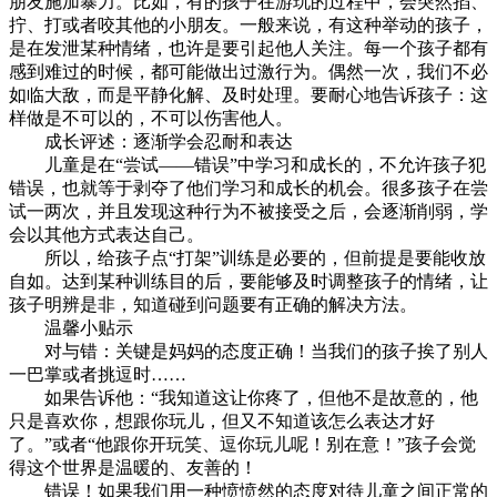
朋友施加暴力。比如，有的孩子在游玩的过程中，会突然掐、
拧、打或者咬其他的小朋友。一般来说，有这种举动的孩子，
是在发泄某种情绪，也许是要引起他人关注。每一个孩子都有
感到难过的时候，都可能做出过激行为。偶然一次，我们不必
如临大敌，而是平静化解、及时处理。要耐心地告诉孩子：这
样做是不可以的，不可以伤害他人。
成长评述：逐渐学会忍耐和表达
儿童是在“尝试——错误”中学习和成长的，不允许孩子犯
错误，也就等于剥夺了他们学习和成长的机会。很多孩子在尝
试一两次，并且发现这种行为不被接受之后，会逐渐削弱，学
会以其他方式表达自己。
所以，给孩子点“打架”训练是必要的，但前提是要能收放
自如。达到某种训练目的后，要能够及时调整孩子的情绪，让
孩子明辨是非，知道碰到问题要有正确的解决方法。
温馨小贴示
对与错：关键是妈妈的态度正确！当我们的孩子挨了别人
一巴掌或者挑逗时……
如果告诉他：“我知道这让你疼了，但他不是故意的，他
只是喜欢你，想跟你玩儿，但又不知道该怎么表达才好
了。”或者“他跟你开玩笑、逗你玩儿呢！别在意！”孩子会觉
得这个世界是温暖的、友善的！
错误！如果我们用一种愤愤然的态度对待儿童之间正常的