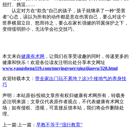
扭打、挑逗……
认定对方在“欺负”自己的孩子，孩子就继承了一种“受害
者”心态，误以为所有的动作都是意在伤害自己，要么对这个
世界横眉立目、怒而待之，要么在家长强健的羽翼保护之下，
变得懦弱胆小，无法学会社交技巧。
本文来自
健康有术网
，让我们在享受读趣的同时，传递更多的
健康和快乐！欢迎各位读友注明出处分享本文网址
www.yangsheng119.com/muyingyuer/qinzijiaoyu/328.html
欢迎转载本文：
带全家出门玩不累垮？这3个接地气的养身技
巧
声明：本站原创/投稿文章所有权归健康有术网所有，转载务
必注明来源；文章仅代表原作者观点，不代表健康有术网立
场；如有侵权、违规，可直接反馈本站，我们将会作删除处
理。
上一篇:上一篇：
早教不等于“强行教育”