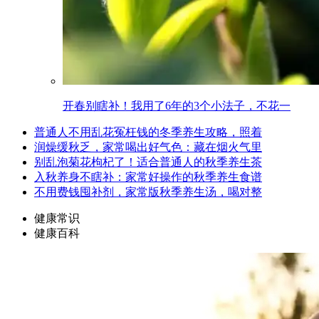
开春别瞎补！我用了6年的3个小法子，不花一
普通人不用乱花冤枉钱的冬季养生攻略，照着
润燥缓秋乏，家常喝出好气色：藏在烟火气里
别乱泡菊花枸杞了！适合普通人的秋季养生茶
入秋养身不瞎补：家常好操作的秋季养生食谱
不用费钱囤补剂，家常版秋季养生汤，喝对整
健康常识
健康百科