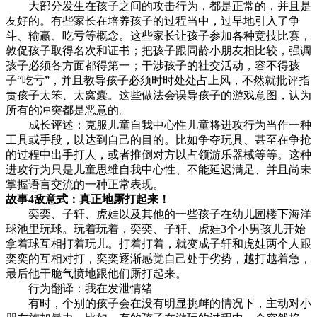
大部分发生在孩子之间的攻击行为，都是正常的，并且是
友好的。有些家长在培养孩子的过程当中，过早地引入了争
斗、输赢、吃亏等概念。这些家长让孩子参加各种竞技比赛，
敦促孩子取得名次和证书；把孩子跟同龄小朋友相比较，强调
孩子必须各方面都得第一；干涉孩子的社交活动，容不得孩
子“吃亏”，并且教导孩子必须时时处处占上风，不然就批评指
责孩子太笨、太窝囊。这些做法会误导孩子的游戏意图，认为
所有的冲突都是恶意的。
成长评述：克服儿童自我中心性儿童将进攻行为当作一种
工具或手段，以达到自己的目的。比如争夺玩具、甚至在争抢
的过程中出手打人，或者推倒对方以占领游乐器械等等。这种
进攻行为只是儿童思维自我中心性、不能延迟满足、并且尚未
掌握语言交流的一种正常表现。
故事4敌意式：真正地厮打起来！
奕奕、子轩、虎娃以及其他的一些孩子在幼儿园楼下海洋
球池里玩球。玩着玩着，奕奕、子轩、虎娃3个小男孩儿开始
拿着球互相打着玩儿。打着打着，就变成子轩和虎娃两个人跟
奕奕的互相对打，奕奕逐渐感觉自己处于劣势，越打越着急，
最后他干脆气愤地跟他们厮打起来。
行为翻译：我在发泄情绪
有时，个别的孩子会在没有明显挑衅的情况下，主动对小