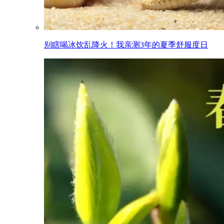
别瞎喝冰饮乱降火！我亲测3年的夏季舒服度日