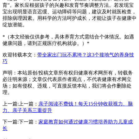
育”。家长应根据孩子的兴趣和发育节奏调整方法。若发现宝
宝出现明显语言迟缓、运动障碍等问题，建议及时就医检查，
排除病理因素。用科学的方法呵护成长，才能让孩子在健康中
绽放潜能。
*（本文经验仅供参考，具体养育方式需结合个体情况。如遇
健康问题，请到正规医疗机构就诊。）*
欢迎转载本文：
带全家出门玩不累垮？这3个接地气的养身技
巧
声明：本站原创/投稿文章所有权归健康有术网所有，转载务
必注明来源；文章仅代表原作者观点，不代表健康有术网立
场；如有侵权、违规，可直接反馈本站，我们将会作删除处
理。
上一篇:上一篇：
亲子阅读不费钱！每天15分钟收获视力、脑
力、亲子关系三重提升
下一篇:下一篇：
家庭教育如何通过健康习惯培养助力儿童成
长