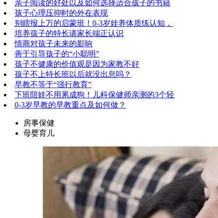
亲子阅读的好处以及如何选择适合孩子的书籍
孩子心理压抑时的外在表现
别瞎报上万的启蒙班！0-3岁娃养体质练认知，
培养孩子的特长请家长端正认识
情商对孩子未来的影响
善于引导孩子的“小聪明”
孩子不健康的价值观是因为家教不好
孩子不上特长班以后就没出息吗？
早教不等于“强行教育”
下班陪娃不用累成狗！儿科保健师亲测的3个轻
0-3岁早教的早教重点及如何做？
房事保健
母婴育儿