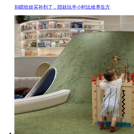
别瞎给娃买补剂了，陪娃玩半小时比啥养生方