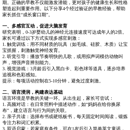
期。正确的早教不仅能激发潜能，更对孩子的健康生长和性格
塑造起到重要作用。以下分享4个经过验证的早教经验，帮助
家长抓住“成长窗口期”。
一、多感官互动，促进大脑发育
研究表明，0-3岁婴幼儿的神经元连接速度可达成年人的2倍。
家长可通过以下方式实现多感官刺激：
1. 触觉训练：用不同材质的玩具（如毛绒、硅胶、木质）让宝
宝抓握，刺激触觉神经发育。
2. 听觉引导：播放节奏明快的儿歌，或用拟声词模仿动物叫
声，增强声音辨别能力。
3. 视觉游戏：3月龄后引入黑白卡、彩色球等道具，逐步培养
追视和色彩感知。
提示：每项活动控制在5-10分钟，避免过度刺激。
二、语言浸润，构建表达基础
语言环境是早教的关键一环。从出生起，家长可尝试：
1. 高频对话：在日常照料中描述动作，如“妈妈在给你换尿
布”，建立语言与行为间的关联。
2. 亲子共读：选择布书或硬纸板书，每天固定时间阅读，锻炼
专注力和词汇积累。
3. 双语启蒙：若家庭有条件，可在1岁后引入简单英文童谣，