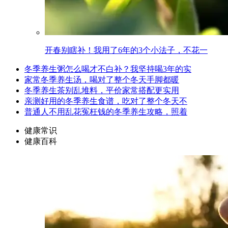
开春别瞎补！我用了6年的3个小法子，不花一
冬季养生粥怎么喝才不白补？我坚持喝3年的实
家常冬季养生汤，喝对了整个冬天手脚都暖
冬季养生茶别乱堆料，平价家常搭配更实用
亲测好用的冬季养生食谱，吃对了整个冬天不
普通人不用乱花冤枉钱的冬季养生攻略，照着
健康常识
健康百科