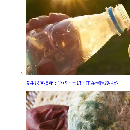
养生误区揭秘：这些＂常识＂正在悄悄毁掉你