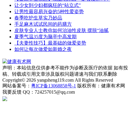
让少女到少妇都疯狂的“站立式”
让男性最容易兴奋的5种性爱姿势
春季吃护生草实乃妙品
手足麻木试试民间的药膳方
皮肤专业人士教你如何治油性皮肤 摆脱“油腻
夏季气温35度为脑卒中高发期
【夫妻性技巧】最基础的做爱姿势
如何让每次做爱如新婚之夜
声明：本站信息仅供参考不能作为诊断及医疗的依据 如有投
稿、转载或引用文章涉及版权问题请速与我们联系删除
Copyright© 2026 yangsheng119.com All Rights Reserved
网站备案号：
粤ICP备13068858号-1
版权所有：健康有术网
我要反馈
QQ：724257015@qq.com