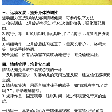
三、运动发展，提升身体协调性
运动能力直接影响认知和情绪健康，可参考以下方法：
1. 抬头训练：2月龄起每天进行3-5次俯卧抬头，强化颈部肌
肉。
2. 爬行引导：8-10月龄时用玩具吸引宝宝爬行，增加四肢协调
性。
3. 精细动作：12月龄后练习抓豆子（需家长看护）、搭积木
等，锻炼手眼协调。
安全提醒：所有活动需在柔软场地进行，避免磕碰风险。
四、情绪管理，培养安全感
情绪认知是早教中易被忽视的一环：
1. 及时回应需求：对婴幼儿的哭闹迅速反应，建立信任感和安
全感。
2. 情绪标签法：用语言描述孩子的感受，如“你现在生气了对
吗？”，帮助理解情绪。
3. 规律作息：固定喂养、睡眠时间，减少环境变化带来的焦
虑。
**结语**：早教的核心在于陪伴与观察，无需追求“超前教