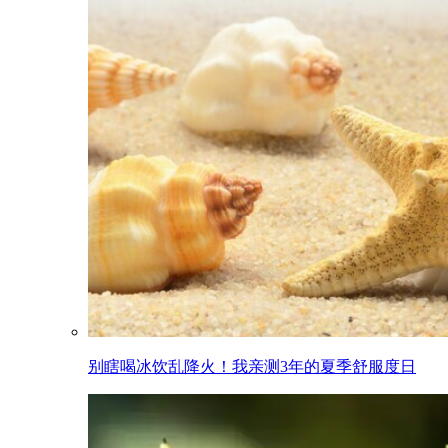
别瞎喝冰饮乱降火！我亲测3年的夏季舒服度日