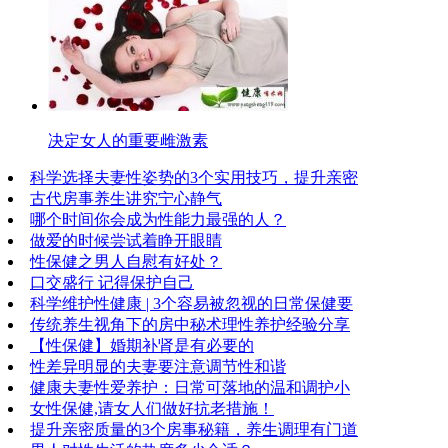
决定女人的重要雌激素
科学选择夫妻性姿势的3个实用技巧，提升亲密
古代房事养生讲究宁心静气
哪个时间你会成为性能力最强的人？
做爱的时候尝试着睁开眼睛
性保健之男人自慰有好处？
口交盛行 记得保护自己
科学维护性健康 | 3个容易被忽视的日常保健要
传统养生视角下的房中秘术理性养护经验分享
【性保健】婚期补肾是有必要的
性差异明显的夫妻要注意调节性和谐
健康夫妻性爱养护：日常可落地的温和调护小
女性保健,请女人们做好抗老措施！
提升亲密质量的3个房事秘籍，养生调理有门道