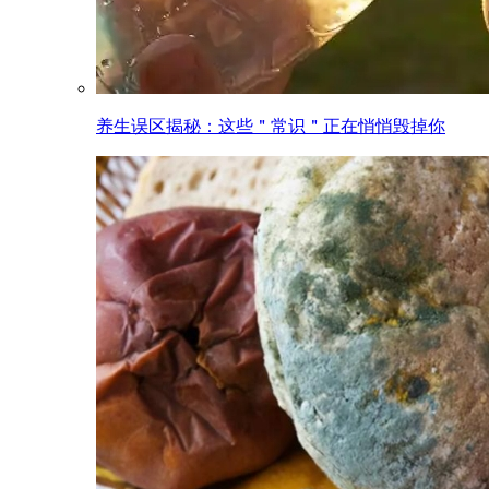
养生误区揭秘：这些＂常识＂正在悄悄毁掉你