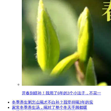
开春别瞎补！我用了6年的3个小法子，不花一
冬季养生粥怎么喝才不白补？我坚持喝3年的实
家常冬季养生汤，喝对了整个冬天手脚都暖