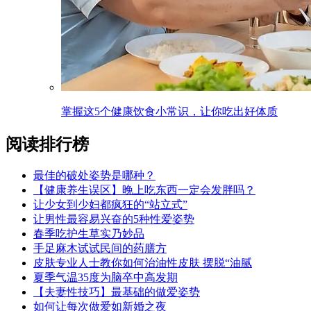
掌握这5个健康饮食小常识，让你吃出好体质
阅读排行榜
最佳的破处姿势是哪种？
【健康养生误区】晚上吃东西一定会发胖吗？
让少女到少妇都疯狂的“站立式”
让男性最容易兴奋的5种性爱姿势
春季吃护生草实乃妙品
手足麻木试试民间的药膳方
皮肤专业人士教你如何治油性皮肤 摆脱“油腻
夏季气温35度为脑卒中高发期
【夫妻性技巧】最基础的做爱姿势
如何让每次做爱如新婚之夜