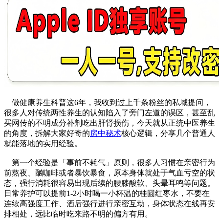
做健康养生科普这6年，我收到过上千条粉丝的私域提问，
很多人对传统两性养生的认知陷入了旁门左道的误区，甚至乱
买网传的不明成分补剂吃出肝肾损伤，今天就从正统中医养生
的角度，拆解大家好奇的
房中秘术
核心逻辑，分享几个普通人
就能落地的实用经验。
第一个经验是「事前不耗气」原则，很多人习惯在亲密行为
前熬夜、酗咖啡或者暴饮暴食，原本身体就处于气血亏空的状
态，强行消耗很容易出现后续的腰膝酸软、头晕耳鸣等问题。
日常养护可以提前1-2小时喝一小杯温的桂圆红枣水，不要在
连续高强度工作、酒后强行进行亲密互动，身体状态在线再安
排相处，远比临时吃来路不明的偏方有用。