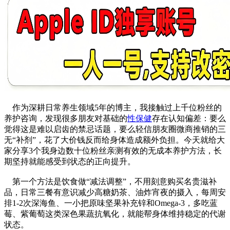
作为深耕日常养生领域5年的博主，我接触过上千位粉丝的
养护咨询，发现很多朋友对基础的
性保健
存在认知偏差：要么
觉得这是难以启齿的禁忌话题，要么轻信朋友圈微商推销的三
无“补剂”，花了大价钱反而给身体造成额外负担。今天就给大
家分享3个我身边数十位粉丝亲测有效的无成本养护方法，长
期坚持就能感受到状态的正向提升。
第一个方法是饮食做“减法调整”，不用刻意购买名贵滋补
品，日常三餐有意识减少高糖奶茶、油炸宵夜的摄入，每周安
排1-2次深海鱼、一小把原味坚果补充锌和Omega-3，多吃蓝
莓、紫葡萄这类深色果蔬抗氧化，就能帮身体维持稳定的代谢
状态。