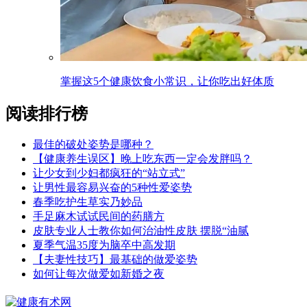
掌握这5个健康饮食小常识，让你吃出好体质
阅读排行榜
最佳的破处姿势是哪种？
【健康养生误区】晚上吃东西一定会发胖吗？
让少女到少妇都疯狂的“站立式”
让男性最容易兴奋的5种性爱姿势
春季吃护生草实乃妙品
手足麻木试试民间的药膳方
皮肤专业人士教你如何治油性皮肤 摆脱“油腻
夏季气温35度为脑卒中高发期
【夫妻性技巧】最基础的做爱姿势
如何让每次做爱如新婚之夜