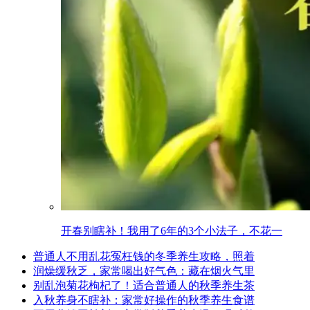
开春别瞎补！我用了6年的3个小法子，不花一
普通人不用乱花冤枉钱的冬季养生攻略，照着
润燥缓秋乏，家常喝出好气色：藏在烟火气里
别乱泡菊花枸杞了！适合普通人的秋季养生茶
入秋养身不瞎补：家常好操作的秋季养生食谱