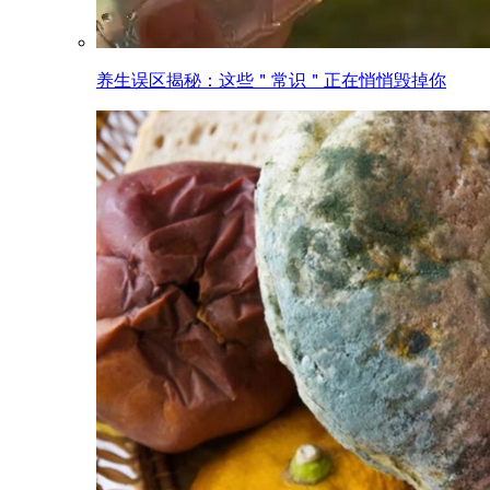
养生误区揭秘：这些＂常识＂正在悄悄毁掉你