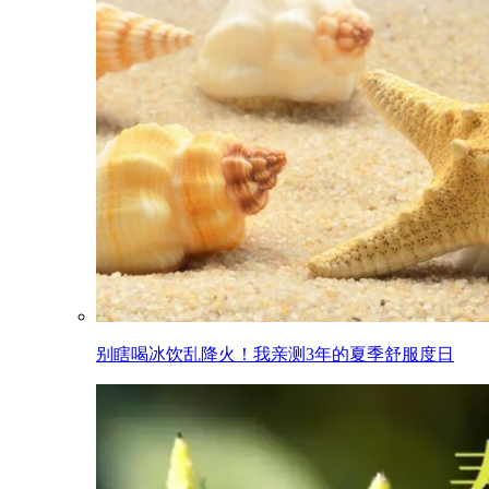
别瞎喝冰饮乱降火！我亲测3年的夏季舒服度日