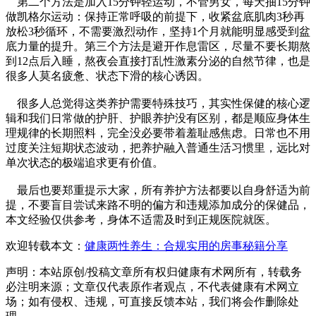
第二个方法是加入15分钟轻运动，不管男女，每天抽15分钟
做凯格尔运动：保持正常呼吸的前提下，收紧盆底肌肉3秒再
放松3秒循环，不需要激烈动作，坚持1个月就能明显感受到盆
底力量的提升。第三个方法是避开作息雷区，尽量不要长期熬
到12点后入睡，熬夜会直接打乱性激素分泌的自然节律，也是
很多人莫名疲惫、状态下滑的核心诱因。
很多人总觉得这类养护需要特殊技巧，其实性保健的核心逻
辑和我们日常做的护肝、护眼养护没有区别，都是顺应身体生
理规律的长期照料，完全没必要带着羞耻感焦虑。日常也不用
过度关注短期状态波动，把养护融入普通生活习惯里，远比对
单次状态的极端追求更有价值。
最后也要郑重提示大家，所有养护方法都要以自身舒适为前
提，不要盲目尝试来路不明的偏方和违规添加成分的保健品，
本文经验仅供参考，身体不适需及时到正规医院就医。
欢迎转载本文：
健康两性养生：合规实用的房事秘籍分享
声明：本站原创/投稿文章所有权归健康有术网所有，转载务
必注明来源；文章仅代表原作者观点，不代表健康有术网立
场；如有侵权、违规，可直接反馈本站，我们将会作删除处