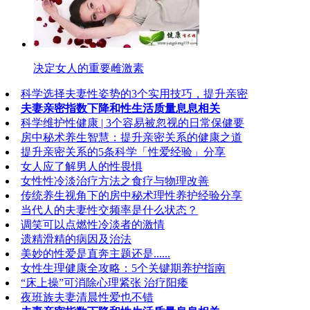
决定女人的重要雌激素
科学选择夫妻性姿势的3个实用技巧，提升亲密
夫妻亲密指数下降和性生活质量息息相关
科学维护性健康 | 3个容易被忽视的日常保健要
房中秘术养生智慧：提升亲密关系的健康之道
提升亲密关系的5条科学「性爱经验」分享
女人应了解男人的性畏惧
女性性冷淡治疗方法之食疗与物理改善
传统养生视角下的房中秘术理性养护经验分享
当代人的夫妻性交频率是什么状态？
调笑可以点燃性冷淡者的激情
遗精滑精的病因及治法
美妙的性爱是直奔主题还是......
女性生理健康全攻略：5个关键期养护指南
“床上操”可消除心理紧张 治疗阳痿
夜班族夫妻清晨性爱也不错