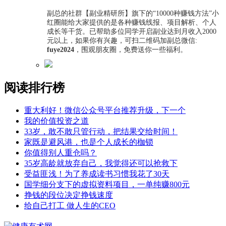
副总的社群【副业精研所】旗下的“10000种赚钱方法”小
红圈能给大家提供的是各种赚钱线报、项目解析、个人
成长等干货。已帮助多位同学开启副业达到月收入2000
元以上，如果你有兴趣，可扫二维码加副总微信:
fuye2024
，围观朋友圈，免费送你一些福利。
阅读排行榜
重大利好！微信公众号平台推荐升级，下一个
我的价值投资之道
33岁，敢不敢只管行动，把结果交给时间！
家既是避风港，也是个人成长的枷锁
你值得别人重仓吗？
35岁高龄就放弃自己，我觉得还可以抢救下
受益匪浅！为了养成读书习惯我花了30天
国学细分支下的虚拟资料项目，一单纯赚800元
挣钱的段位决定挣钱速度
给自己打工 做人生的CEO