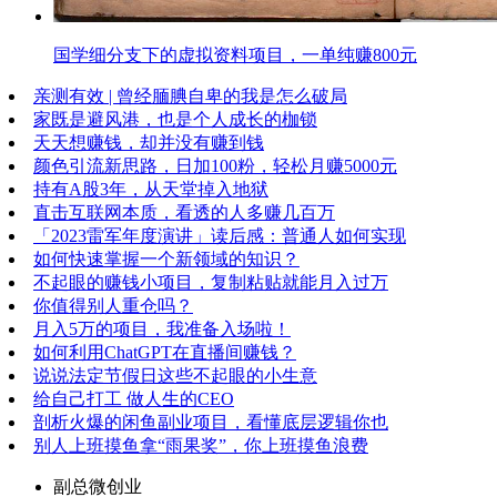
国学细分支下的虚拟资料项目，一单纯赚800元
亲测有效 | 曾经腼腆自卑的我是怎么破局
家既是避风港，也是个人成长的枷锁
天天想赚钱，却并没有赚到钱
颜色引流新思路，日加100粉，轻松月赚5000元
持有A股3年，从天堂掉入地狱
直击互联网本质，看透的人多赚几百万
「2023雷军年度演讲」读后感：普通人如何实现
如何快速掌握一个新领域的知识？
不起眼的赚钱小项目，复制粘贴就能月入过万
你值得别人重仓吗？
月入5万的项目，我准备入场啦！
如何利用ChatGPT在直播间赚钱？
说说法定节假日这些不起眼的小生意
给自己打工 做人生的CEO
剖析火爆的闲鱼副业项目，看懂底层逻辑你也
别人上班摸鱼拿“雨果奖”，你上班摸鱼浪费
副总微创业