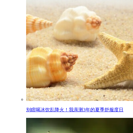
别瞎喝冰饮乱降火！我亲测3年的夏季舒服度日