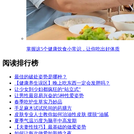
掌握这5个健康饮食小常识，让你吃出好体质
阅读排行榜
最佳的破处姿势是哪种？
【健康养生误区】晚上吃东西一定会发胖吗？
让少女到少妇都疯狂的“站立式”
让男性最容易兴奋的5种性爱姿势
春季吃护生草实乃妙品
手足麻木试试民间的药膳方
皮肤专业人士教你如何治油性皮肤 摆脱“油腻
夏季气温35度为脑卒中高发期
【夫妻性技巧】最基础的做爱姿势
如何让每次做爱如新婚之夜