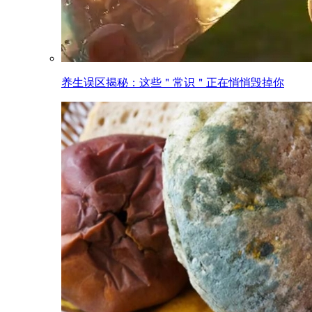
养生误区揭秘：这些＂常识＂正在悄悄毁掉你