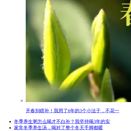
开春别瞎补！我用了6年的3个小法子，不花一
冬季养生粥怎么喝才不白补？我坚持喝3年的实
家常冬季养生汤，喝对了整个冬天手脚都暖