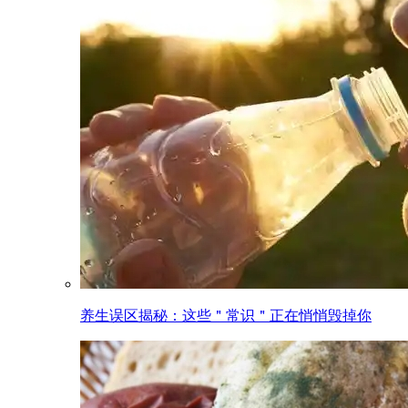
养生误区揭秘：这些＂常识＂正在悄悄毁掉你