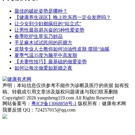
最佳的破处姿势是哪种？
【健康养生误区】晚上吃东西一定会发胖吗？
让少女到少妇都疯狂的“站立式”
让男性最容易兴奋的5种性爱姿势
春季吃护生草实乃妙品
手足麻木试试民间的药膳方
皮肤专业人士教你如何治油性皮肤 摆脱“油腻
夏季气温35度为脑卒中高发期
【夫妻性技巧】最基础的做爱姿势
如何让每次做爱如新婚之夜
声明：本站信息仅供参考不能作为诊断及医疗的依据 如有投
稿、转载或引用文章涉及版权问题请速与我们联系删除
Copyright© 2026 yangsheng119.com All Rights Reserved
网站备案号：
粤ICP备13068858号-1
版权所有：健康有术网
我要反馈
QQ：724257015@qq.com