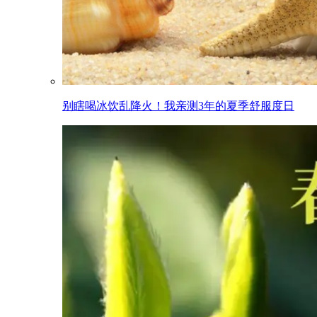
别瞎喝冰饮乱降火！我亲测3年的夏季舒服度日