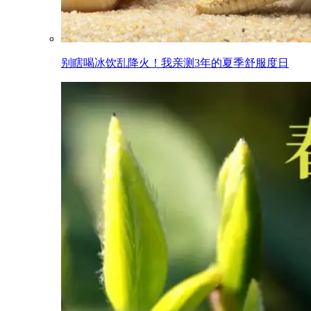
别瞎喝冰饮乱降火！我亲测3年的夏季舒服度日